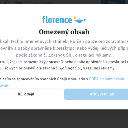
Hledat
Zpět na hlavní stránku
Kontaktujte nás
Omezený obsah
bsah těchto internetových stránek je určen pouze pro zdravotnic
ovníky a osoby oprávněné k preskripci nebo výdeji léčivých příp
nebo navštivte
podle zákona č. 40/1995 Sb., o regulaci reklamy.
rzuji, že jsem zdravotnický pracovník nebo osoba oprávněná k preskripci
ji léčivých přípravků dle zákona č. 40/1995 Sb., o regulaci reklamy.
lasím se zpracováním osobních údajů v souladu s
GDPR a podmínkami
ívání
.
Kalendář akcí
Pracovní nabídky
Ko
NE, odejít
ANO, vstoupit