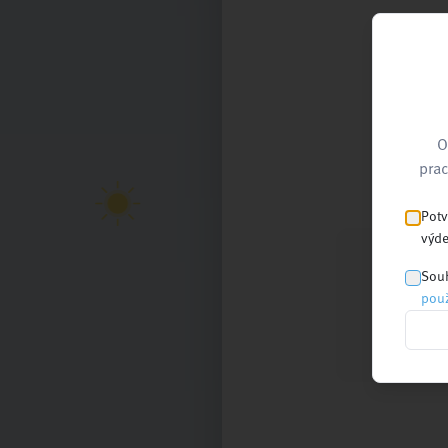
O
prac
Potv
výde
Souh
použ
Nejnovější
články