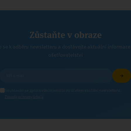
Zůstaňte v obraze
e se k odběru newsletteru a dostávejte aktuální informace
ošetřovatelství
Souhlasím se zpracováním emailu za účelem zasílání newsletteru.
Zásady ochrany údajů