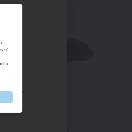
ké
ravků
 nebo
ntaktujte nás