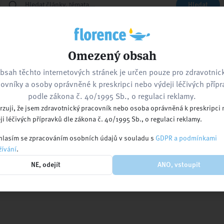
Hledat
Zpět na hlavní stránku
Kontaktujte nás
Omezený obsah
bsah těchto internetových stránek je určen pouze pro zdravotnic
ovníky a osoby oprávněné k preskripci nebo výdeji léčivých příp
nebo navštivte
podle zákona č. 40/1995 Sb., o regulaci reklamy.
rzuji, že jsem zdravotnický pracovník nebo osoba oprávněná k preskripci
ji léčivých přípravků dle zákona č. 40/1995 Sb., o regulaci reklamy.
lasím se zpracováním osobních údajů v souladu s
GDPR a podmínkami
ívání
.
Kalendář akcí
Pracovní nabídky
Ko
NE, odejít
ANO, vstoupit