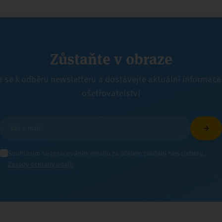
Zůstaňte v obraze
e se k odběru newsletteru a dostávejte aktuální informace
ošetřovatelství
Souhlasím se zpracováním emailu za účelem zasílání newsletteru.
Zásady ochrany údajů