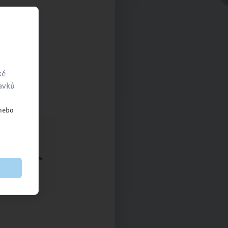
ké
ravků
 nebo
ntaktujte nás