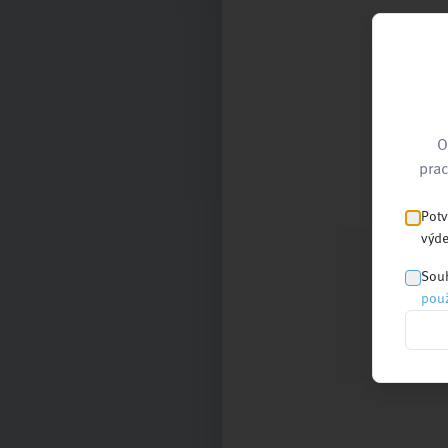
O
prac
Potv
výde
Souh
použ
Nejnovější
články