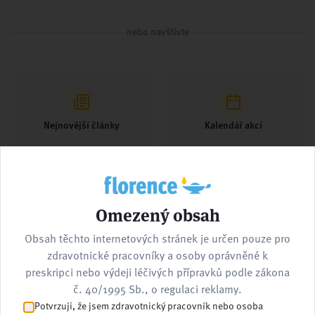
nebo navštivte
Nejnovější články
Kalendář akcí
Omezený obsah
Pracovní nabídky
Kontaktujte nás
Obsah těchto internetových stránek je určen pouze pro
zdravotnické pracovníky a osoby oprávněné k
preskripci nebo výdeji léčivých přípravků podle zákona
č. 40/1995 Sb., o regulaci reklamy.
Potvrzuji, že jsem zdravotnický pracovník nebo osoba