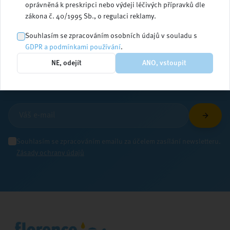
oprávněná k preskripci nebo výdeji léčivých přípravků dle
zákona č. 40/1995 Sb., o regulaci reklamy.
Zůstaňte v obraze
Souhlasím se zpracováním osobních údajů v souladu s
GDPR a podmínkami používání
.
NE, odejít
ANO, vstoupit
Přihlaste se k odběru newsletteru a dostávejte
aktuální informace ze světa ošetřovatelství
Souhlasím se zpracováním emailu za účelem zasílání newsletteru.
Zásady ochrany údajů