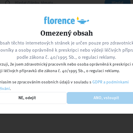
Hledat
Zpět na hlavní stránku
Kontaktujte nás
Omezený obsah
bsah těchto internetových stránek je určen pouze pro zdravotnic
ovníky a osoby oprávněné k preskripci nebo výdeji léčivých příp
nebo navštivte
podle zákona č. 40/1995 Sb., o regulaci reklamy.
rzuji, že jsem zdravotnický pracovník nebo osoba oprávněná k preskripci
ji léčivých přípravků dle zákona č. 40/1995 Sb., o regulaci reklamy.
lasím se zpracováním osobních údajů v souladu s
GDPR a podmínkami
ívání
.
Kalendář akcí
Pracovní nabídky
Ko
NE, odejít
ANO, vstoupit