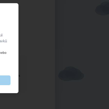
ké
ravků
 nebo
ntaktujte nás