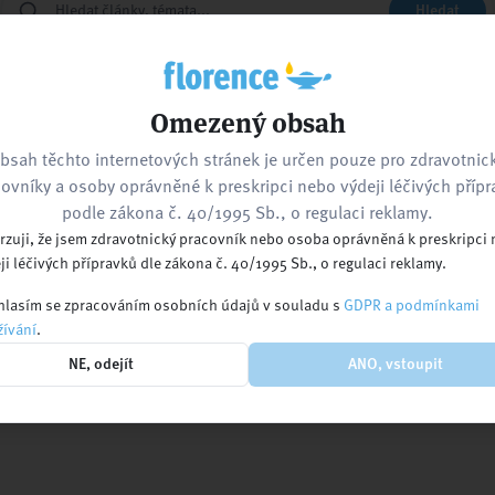
Hledat
Zpět na hlavní stránku
Kontaktujte nás
Omezený obsah
bsah těchto internetových stránek je určen pouze pro zdravotnic
ovníky a osoby oprávněné k preskripci nebo výdeji léčivých příp
nebo navštivte
podle zákona č. 40/1995 Sb., o regulaci reklamy.
rzuji, že jsem zdravotnický pracovník nebo osoba oprávněná k preskripci
ji léčivých přípravků dle zákona č. 40/1995 Sb., o regulaci reklamy.
lasím se zpracováním osobních údajů v souladu s
GDPR a podmínkami
ívání
.
Kalendář akcí
Pracovní nabídky
Ko
NE, odejít
ANO, vstoupit