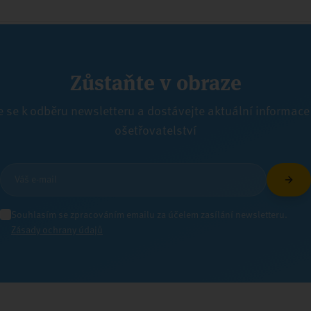
Zůstaňte v obraze
e se k odběru newsletteru a dostávejte aktuální informace
ošetřovatelství
Souhlasím se zpracováním emailu za účelem zasílání newsletteru.
Zásady ochrany údajů