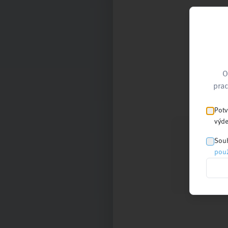
O
prac
Potv
výde
Souh
použ
Nejnovější
články