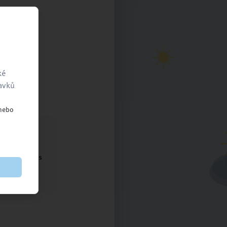
ké
ravků
 nebo
ntaktujte nás