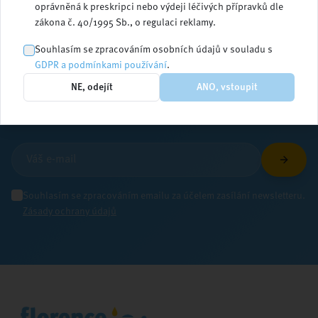
oprávněná k preskripci nebo výdeji léčivých přípravků dle
zákona č. 40/1995 Sb., o regulaci reklamy.
Zůstaňte v obraze
Souhlasím se zpracováním osobních údajů v souladu s
GDPR a podmínkami používání
.
NE, odejít
ANO, vstoupit
Přihlaste se k odběru newsletteru a dostávejte
aktuální informace ze světa ošetřovatelství
Souhlasím se zpracováním emailu za účelem zasílání newsletteru.
Zásady ochrany údajů