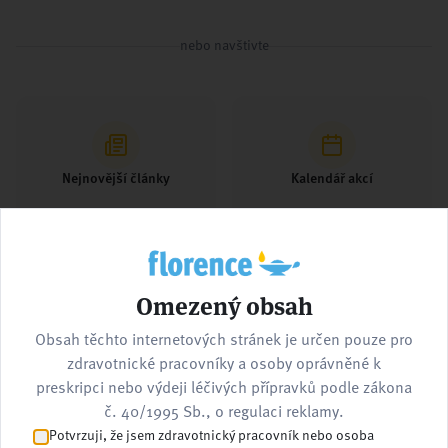
nebo navštivte
Nejnovější články
Kalendář akcí
Omezený obsah
Pracovní nabídky
Kontaktujte nás
Obsah těchto internetových stránek je určen pouze pro
zdravotnické pracovníky a osoby oprávněné k
preskripci nebo výdeji léčivých přípravků podle zákona
č. 40/1995 Sb., o regulaci reklamy.
Potvrzuji, že jsem zdravotnický pracovník nebo osoba