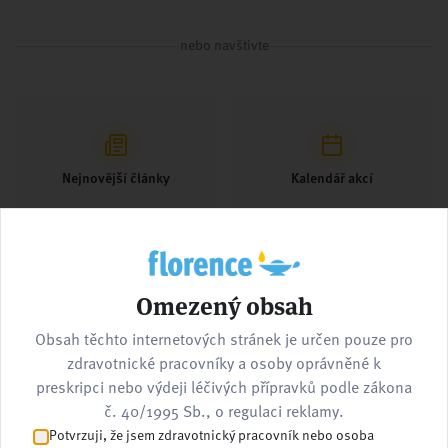
nebo navštivte
Nejnovější články
Kalendář akcí
Omezený obsah
Pracovní nabídky
Kontaktujte nás
Obsah těchto internetových stránek je určen pouze pro
zdravotnické pracovníky a osoby oprávněné k
preskripci nebo výdeji léčivých přípravků podle zákona
č. 40/1995 Sb., o regulaci reklamy.
Potvrzuji, že jsem zdravotnický pracovník nebo osoba