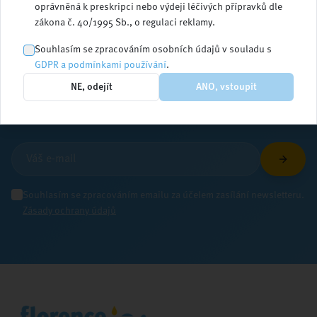
oprávněná k preskripci nebo výdeji léčivých přípravků dle
zákona č. 40/1995 Sb., o regulaci reklamy.
Zůstaňte v obraze
Souhlasím se zpracováním osobních údajů v souladu s
GDPR a podmínkami používání
.
NE, odejít
ANO, vstoupit
Přihlaste se k odběru newsletteru a dostávejte
aktuální informace ze světa ošetřovatelství
Souhlasím se zpracováním emailu za účelem zasílání newsletteru.
Zásady ochrany údajů