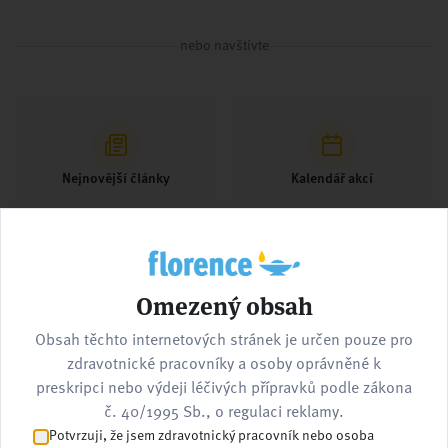
nebo navštivte
Nejnovější články
Kalendář akcí
Omezený obsah
Pracovní nabídky
Kontaktujte nás
Obsah těchto internetových stránek je určen pouze pro
zdravotnické pracovníky a osoby oprávněné k
preskripci nebo výdeji léčivých přípravků podle zákona
č. 40/1995 Sb., o regulaci reklamy.
Potvrzuji, že jsem zdravotnický pracovník nebo osoba