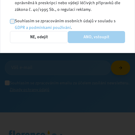
oprávněná k preskripci nebo výdeji léčivých přípravků dle
zákona č. 40/1995 Sb., o regulaci reklamy.
Zůstaňte v obraze
Souhlasím se zpracováním osobních údajů v souladu s
GDPR a podmínkami používání
.
NE, odejít
ANO, vstoupit
Přihlaste se k odběru newsletteru a dostávejte
aktuální informace ze světa ošetřovatelství
Souhlasím se zpracováním emailu za účelem zasílání newsletteru.
Zásady ochrany údajů