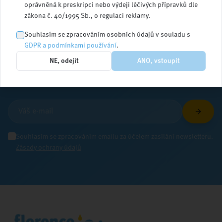
oprávněná k preskripci nebo výdeji léčivých přípravků dle
zákona č. 40/1995 Sb., o regulaci reklamy.
Zůstaňte v obraze
Souhlasím se zpracováním osobních údajů v souladu s
GDPR a podmínkami používání
.
NE, odejít
ANO, vstoupit
Přihlaste se k odběru newsletteru a dostávejte
aktuální informace ze světa ošetřovatelství
Souhlasím se zpracováním emailu za účelem zasílání newsletteru.
Zásady ochrany údajů