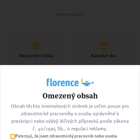
nebo navštivte
Nejnovější články
Kalendář akcí
Omezený obsah
Pracovní nabídky
Kontaktujte nás
Obsah těchto internetových stránek je určen pouze pro
zdravotnické pracovníky a osoby oprávněné k
preskripci nebo výdeji léčivých přípravků podle zákona
č. 40/1995 Sb., o regulaci reklamy.
Potvrzuji, že jsem zdravotnický pracovník nebo osoba