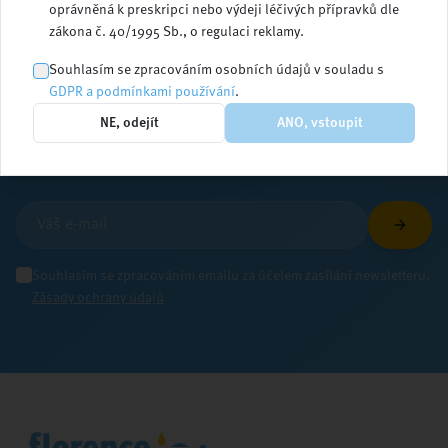
oprávněná k preskripci nebo výdeji léčivých přípravků dle
zákona č. 40/1995 Sb., o regulaci reklamy.
Zůstaňte v obraze
Souhlasím se zpracováním osobních údajů v souladu s
GDPR a podmínkami používání
.
NE, odejít
ANO, vstoupit
Přihlaste se k odběru newsletteru a dostávejte
aktuální informace ze světa ošetřovatelství
Souhlasím se zpracováním emailu za účelem zasílání newsletteru.
Zásady ochrany údajů