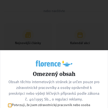
nebo navštivte
Nejnovější články
Kalendář akcí
Omezený obsah
Pracovní nabídky
Kontaktujte nás
Obsah těchto internetových stránek je určen pouze pro
zdravotnické pracovníky a osoby oprávněné k
preskripci nebo výdeji léčivých přípravků podle zákona
č. 40/1995 Sb., o regulaci reklamy.
Potvrzuji, že jsem zdravotnický pracovník nebo osoba