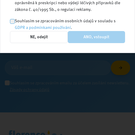
oprávněná k preskripci nebo výdeji léčivých přípravků dle
zákona č. 40/1995 Sb., o regulaci reklamy.
Zůstaňte v obraze
Souhlasím se zpracováním osobních údajů v souladu s
GDPR a podmínkami používání
.
NE, odejít
ANO, vstoupit
Přihlaste se k odběru newsletteru a dostávejte
aktuální informace ze světa ošetřovatelství
Souhlasím se zpracováním emailu za účelem zasílání newsletteru.
Zásady ochrany údajů