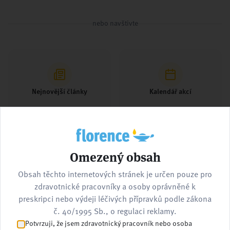
nebo navštivte
Nejnovější články
Kalendář akcí
Omezený obsah
Pracovní nabídky
Kontaktujte nás
Obsah těchto internetových stránek je určen pouze pro
zdravotnické pracovníky a osoby oprávněné k
preskripci nebo výdeji léčivých přípravků podle zákona
č. 40/1995 Sb., o regulaci reklamy.
Potvrzuji, že jsem zdravotnický pracovník nebo osoba