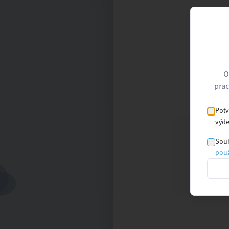
O
prac
Potv
výde
Souh
použ
Nejnovější
články