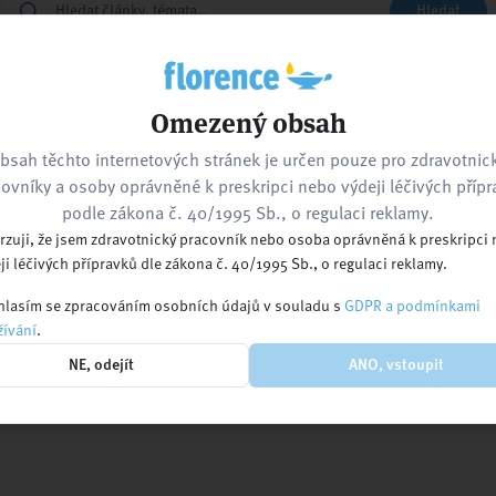
Hledat
Zpět na hlavní stránku
Kontaktujte nás
Omezený obsah
bsah těchto internetových stránek je určen pouze pro zdravotnic
ovníky a osoby oprávněné k preskripci nebo výdeji léčivých příp
nebo navštivte
podle zákona č. 40/1995 Sb., o regulaci reklamy.
rzuji, že jsem zdravotnický pracovník nebo osoba oprávněná k preskripci
ji léčivých přípravků dle zákona č. 40/1995 Sb., o regulaci reklamy.
lasím se zpracováním osobních údajů v souladu s
GDPR a podmínkami
ívání
.
Kalendář akcí
Pracovní nabídky
Ko
NE, odejít
ANO, vstoupit