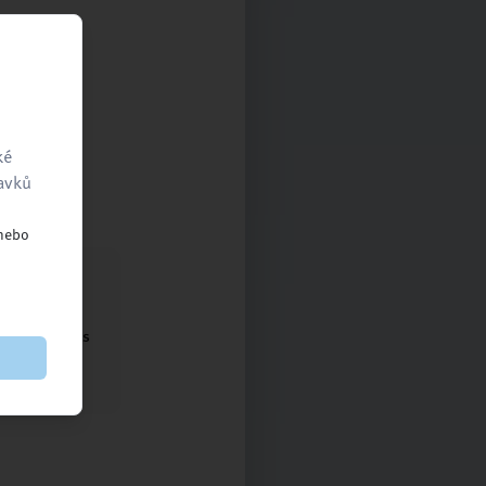
ké
ravků
 nebo
ntaktujte nás