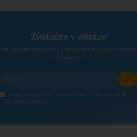
Zůstaňte v obraze
e se k odběru newsletteru a dostávejte aktuální informace
ošetřovatelství
Souhlasím se zpracováním emailu za účelem zasílání newsletteru.
Zásady ochrany údajů