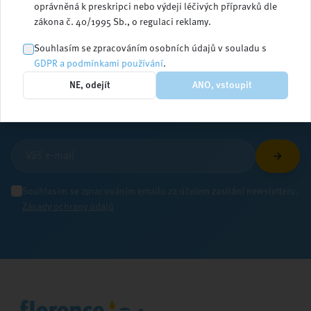
oprávněná k preskripci nebo výdeji léčivých přípravků dle
zákona č. 40/1995 Sb., o regulaci reklamy.
Zůstaňte v obraze
Souhlasím se zpracováním osobních údajů v souladu s
GDPR a podmínkami používání
.
NE, odejít
ANO, vstoupit
Přihlaste se k odběru newsletteru a dostávejte
aktuální informace ze světa ošetřovatelství
Souhlasím se zpracováním emailu za účelem zasílání newsletteru.
Zásady ochrany údajů