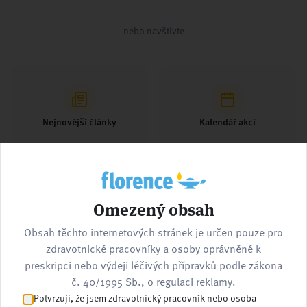
nebo navštivte
Nejnovější články
Kalendář akcí
Omezený obsah
Pracovní nabídky
Kontaktujte nás
Obsah těchto internetových stránek je určen pouze pro
zdravotnické pracovníky a osoby oprávněné k
preskripci nebo výdeji léčivých přípravků podle zákona
č. 40/1995 Sb., o regulaci reklamy.
Potvrzuji, že jsem zdravotnický pracovník nebo osoba