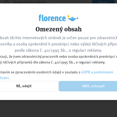
Hledat
Zpět na hlavní stránku
Kontaktujte nás
Omezený obsah
bsah těchto internetových stránek je určen pouze pro zdravotnic
ovníky a osoby oprávněné k preskripci nebo výdeji léčivých příp
nebo navštivte
podle zákona č. 40/1995 Sb., o regulaci reklamy.
rzuji, že jsem zdravotnický pracovník nebo osoba oprávněná k preskripci
ji léčivých přípravků dle zákona č. 40/1995 Sb., o regulaci reklamy.
lasím se zpracováním osobních údajů v souladu s
GDPR a podmínkami
ívání
.
Kalendář akcí
Pracovní nabídky
Ko
NE, odejít
ANO, vstoupit