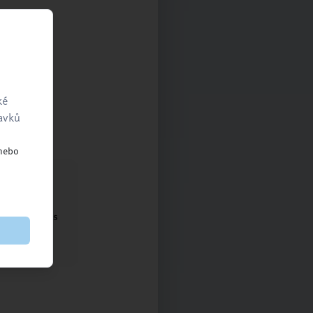
ké
ravků
 nebo
ntaktujte nás