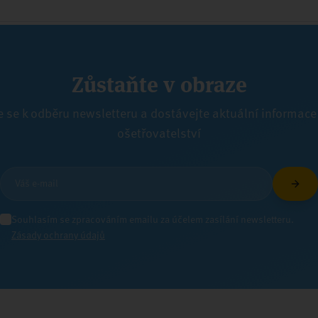
Zůstaňte v obraze
e se k odběru newsletteru a dostávejte aktuální informace
ošetřovatelství
Souhlasím se zpracováním emailu za účelem zasílání newsletteru.
Zásady ochrany údajů