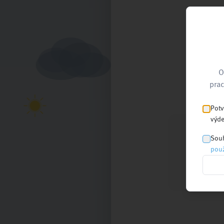
O
prac
Potv
výde
Souh
použ
Nejnovější
články