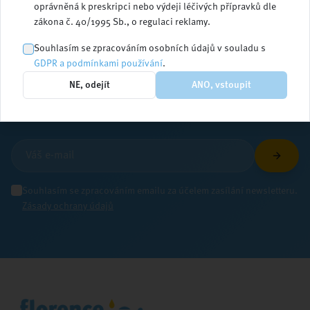
oprávněná k preskripci nebo výdeji léčivých přípravků dle
zákona č. 40/1995 Sb., o regulaci reklamy.
Zůstaňte v obraze
Souhlasím se zpracováním osobních údajů v souladu s
GDPR a podmínkami používání
.
NE, odejít
ANO, vstoupit
Přihlaste se k odběru newsletteru a dostávejte
aktuální informace ze světa ošetřovatelství
Souhlasím se zpracováním emailu za účelem zasílání newsletteru.
Zásady ochrany údajů