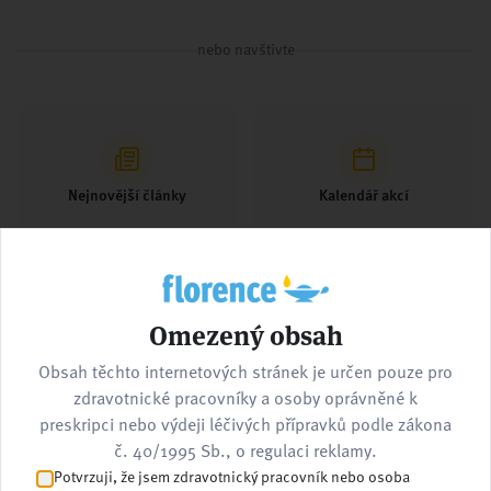
nebo navštivte
Nejnovější články
Kalendář akcí
Omezený obsah
Pracovní nabídky
Kontaktujte nás
Obsah těchto internetových stránek je určen pouze pro
zdravotnické pracovníky a osoby oprávněné k
preskripci nebo výdeji léčivých přípravků podle zákona
č. 40/1995 Sb., o regulaci reklamy.
Potvrzuji, že jsem zdravotnický pracovník nebo osoba