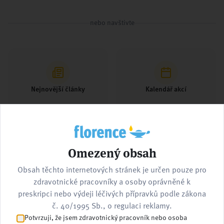
nebo navštivte
Nejnovější články
Kalendář akcí
Omezený obsah
Pracovní nabídky
Kontaktujte nás
Obsah těchto internetových stránek je určen pouze pro
zdravotnické pracovníky a osoby oprávněné k
preskripci nebo výdeji léčivých přípravků podle zákona
č. 40/1995 Sb., o regulaci reklamy.
Potvrzuji, že jsem zdravotnický pracovník nebo osoba