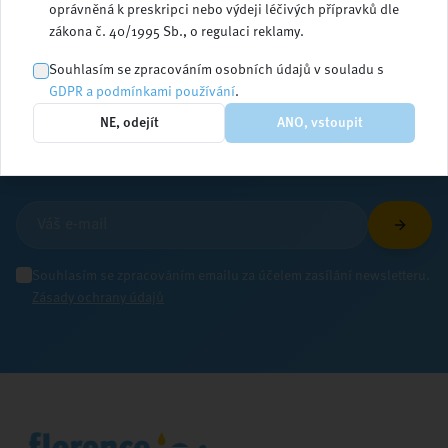
oprávněná k preskripci nebo výdeji léčivých přípravků dle
zákona č. 40/1995 Sb., o regulaci reklamy.
Zůstaňte v obraze
Souhlasím se zpracováním osobních údajů v souladu s
GDPR a podmínkami používání
.
NE, odejít
ANO, vstoupit
Přihlaste se k odběru newsletteru a dostávejte
aktuální informace ze světa ošetřovatelství
Souhlasím se zpracováním emailu za účelem zasílání newsletteru.
Zásady ochrany údajů