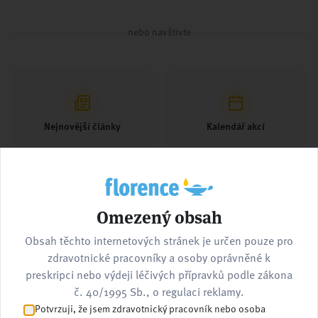
nebo navštivte
Nejnovější články
Kalendář akcí
Omezený obsah
Pracovní nabídky
Kontaktujte nás
Obsah těchto internetových stránek je určen pouze pro
zdravotnické pracovníky a osoby oprávněné k
preskripci nebo výdeji léčivých přípravků podle zákona
č. 40/1995 Sb., o regulaci reklamy.
Potvrzuji, že jsem zdravotnický pracovník nebo osoba