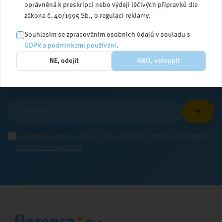
oprávněná k preskripci nebo výdeji léčivých přípravků dle
zákona č. 40/1995 Sb., o regulaci reklamy.
Zůstaňte v obraze
Souhlasím se zpracováním osobních údajů v souladu s
GDPR a podmínkami používání
.
NE, odejít
ANO, vstoupit
Přihlaste se k odběru newsletteru a dostávejte
aktuální informace ze světa ošetřovatelství
Souhlasím se zpracováním emailu za účelem zasílání newsletteru.
Zásady ochrany údajů