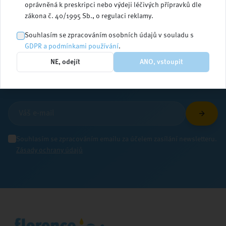
oprávněná k preskripci nebo výdeji léčivých přípravků dle
zákona č. 40/1995 Sb., o regulaci reklamy.
Zůstaňte v obraze
Souhlasím se zpracováním osobních údajů v souladu s
GDPR a podmínkami používání
.
NE, odejít
ANO, vstoupit
Přihlaste se k odběru newsletteru a dostávejte
aktuální informace ze světa ošetřovatelství
Souhlasím se zpracováním emailu za účelem zasílání newsletteru.
Zásady ochrany údajů