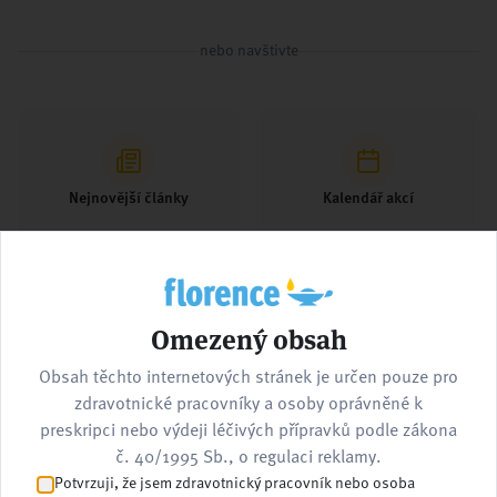
nebo navštivte
Nejnovější články
Kalendář akcí
Omezený obsah
Pracovní nabídky
Kontaktujte nás
Obsah těchto internetových stránek je určen pouze pro
zdravotnické pracovníky a osoby oprávněné k
preskripci nebo výdeji léčivých přípravků podle zákona
č. 40/1995 Sb., o regulaci reklamy.
Potvrzuji, že jsem zdravotnický pracovník nebo osoba